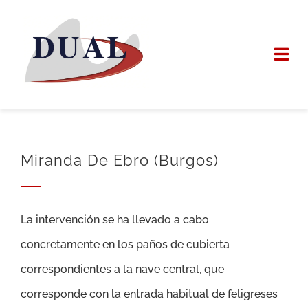
Saltar
al
Togg
contenido
Navi
INICIO
DUAL INTEGRAL
Miranda De Ebro (Burgos)
SERVICIOS
La intervención se ha llevado a cabo
TRABAJOS
concretamente en los paños de cubierta
NOTICIAS
correspondientes a la nave central, que
corresponde con la entrada habitual de feligreses
PEDIR PRESUPU